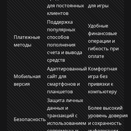
для постоянных
для игры
клиентов
Поддержка
Удобные
популярных
финансовые
Платежные
способов
операции и
методы
пополнения
гибкость при
счета и вывода
оплате
средств
Адаптированный
Комфортная
Мобильная
сайт для
игра без
версия
смартфонов и
привязки к
планшетов
компьютеру
Защита личных
данных и
Более высокий
транзакций с
уровень доверия
Безопасность
использованием
и сохранность
современных
информации