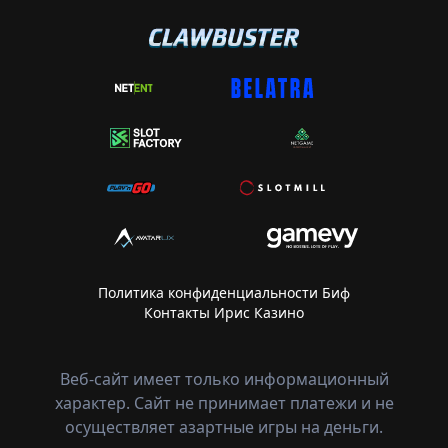
Политика конфиденциальности Биф
Контакты Ирис Казино
Веб-сайт имеет только информационный
характер. Сайт не принимает платежи и не
осуществляет азартные игры на деньги.