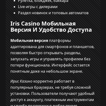
Рулетка, блэкджек, баккара
Live-игры с дилерами
Раздел новинок и топовых автоматов
Iris Casino Мобильная
Версия И Удобство Доступа
Мобильная версия
платформы
адаптирована для смартфонов и планшетов,
позволяя быстро открывать разделы,
запускать игры и управлять профилем без
потери функционала. Интерфейс остается
понятным даже на небольшом экране.
Ирис Казино
корректно работает в
популярных браузерах, не требуя сложной
установки. Пользователи получают удобный
доступ к аккаунту, платежным инструментам
и службе поддержки в любое время.