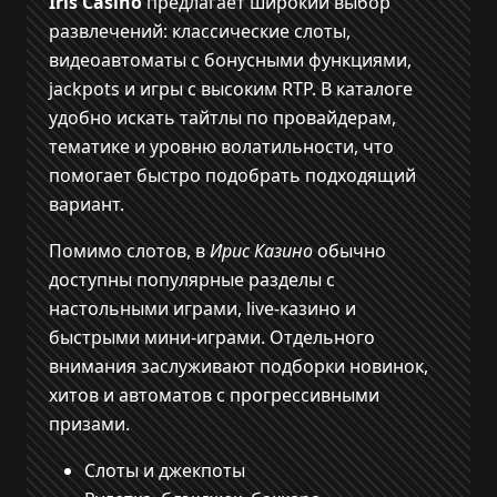
Iris Casino
предлагает широкий выбор
развлечений: классические слоты,
видеоавтоматы с бонусными функциями,
jackpots и игры с высоким RTP. В каталоге
удобно искать тайтлы по провайдерам,
тематике и уровню волатильности, что
помогает быстро подобрать подходящий
вариант.
Помимо слотов, в
Ирис Казино
обычно
доступны популярные разделы с
настольными играми, live-казино и
быстрыми мини-играми. Отдельного
внимания заслуживают подборки новинок,
хитов и автоматов с прогрессивными
призами.
Слоты и джекпоты